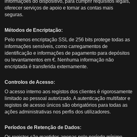
informações do dispositivo, para cumprir requisitos legais,
oferecer serviços de apoio e tornar as contas mais
seguras.
Métodos de Encriptação:
Pelo menos encriptação SSL de 256 bits protege todas as
informações sensíveis, como carregamentos de
identificação e informações de pagamento para depósitos
ou levantamentos em €. Nenhuma informação não
encriptada é transferida externamente.
Controlos de Acesso:
O acesso interno aos registos dos clientes é rigorosamente
limitado ao pessoal autorizado. A autenticação multifator e
registos de acesso únicos são obrigatórios para todas as
ações administrativas nos perfis dos utilizadores.
Períodos de Retenção de Dados:
Os registos são mantidos apenas pelo período mínimo