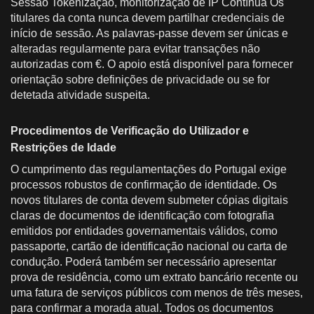
Sessão Tokenização, monitorização de IP Contínua Os
titulares da conta nunca devem partilhar credenciais de
início de sessão. As palavras-passe devem ser únicas e
alteradas regularmente para evitar transações não
autorizadas com €. O apoio está disponível para fornecer
orientação sobre definições de privacidade ou se for
detetada atividade suspeita.
Procedimentos de Verificação do Utilizador e
Restrições de Idade
O cumprimento das regulamentações do Portugal exige
processos robustos de confirmação de identidade. Os
novos titulares de conta devem submeter cópias digitais
claras de documentos de identificação com fotografia
emitidos por entidades governamentais válidos, como
passaporte, cartão de identificação nacional ou carta de
condução. Poderá também ser necessário apresentar
prova de residência, como um extrato bancário recente ou
uma fatura de serviços públicos com menos de três meses,
para confirmar a morada atual. Todos os documentos