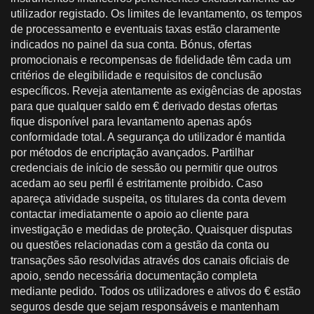
utilizador registado. Os limites de levantamento, os tempos
de processamento e eventuais taxas estão claramente
indicados no painel da sua conta. Bónus, ofertas
promocionais e recompensas de fidelidade têm cada um
critérios de elegibilidade e requisitos de conclusão
específicos. Reveja atentamente as exigências de apostas
para que qualquer saldo em € derivado destas ofertas
fique disponível para levantamento apenas após
conformidade total. A segurança do utilizador é mantida
por métodos de encriptação avançados. Partilhar
credenciais de início de sessão ou permitir que outros
acedam ao seu perfil é estritamente proibido. Caso
apareça atividade suspeita, os titulares da conta devem
contactar imediatamente o apoio ao cliente para
investigação e medidas de proteção. Quaisquer disputas
ou questões relacionadas com a gestão da conta ou
transações são resolvidas através dos canais oficiais de
apoio, sendo necessária documentação completa
mediante pedido. Todos os utilizadores e ativos do € estão
seguros desde que sejam responsáveis e mantenham