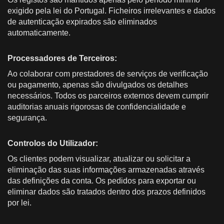
exigido pela lei do Portugal. Ficheiros irrelevantes e dados
de autenticação expirados são eliminados
automaticamente.
Processadores de Terceiros:
Ao colaborar com prestadores de serviços de verificação
ou pagamento, apenas são divulgados os detalhes
necessários. Todos os parceiros externos devem cumprir
auditorias anuais rigorosas de confidencialidade e
segurança.
Controlos do Utilizador:
Os clientes podem visualizar, atualizar ou solicitar a
eliminação das suas informações armazenadas através
das definições da conta. Os pedidos para exportar ou
eliminar dados são tratados dentro dos prazos definidos
por lei.