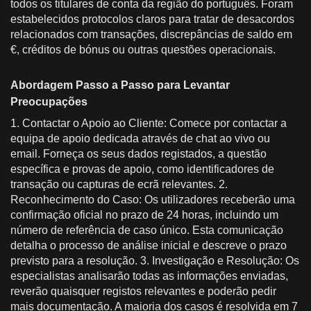
todos os titulares de conta da região do português. Foram
estabelecidos protocolos claros para tratar de desacordos
relacionados com transações, discrepâncias de saldo em
€, créditos de bónus ou outras questões operacionais.
Abordagem Passo a Passo para Levantar
Preocupações
1. Contactar o Apoio ao Cliente: Comece por contactar a
equipa de apoio dedicada através de chat ao vivo ou
email. Forneça os seus dados registados, a questão
específica e provas de apoio, como identificadores de
transação ou capturas de ecrã relevantes. 2.
Reconhecimento do Caso: Os utilizadores receberão uma
confirmação oficial no prazo de 24 horas, incluindo um
número de referência de caso único. Esta comunicação
detalha o processo de análise inicial e descreve o prazo
previsto para a resolução. 3. Investigação e Resolução: Os
especialistas analisarão todas as informações enviadas,
reverão quaisquer registos relevantes e poderão pedir
mais documentação. A maioria dos casos é resolvida em 7