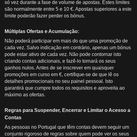
só vez durante a fase de volume de apostas. Estes limites
são normalmente entre 5 e 10 €. Apostas superiores a este
limite poderão fazer perder os bónus.
Múltiplas Ofertas e Acumulação:
Não poderá participar em mais do que uma promoção de
cada vez. Salvo indicação em contrário, apenas um bónus
pode estar ativo de cada vez. Não pode contornar isto
criando contas adicionais, e fazê-lo tornará os seus
ganhos nulos. Antes de se inscrever em quaisquer
promoções em curso em €, certifique-se de que lê os
detalhes promocionais no seu painel pessoal. Isto
garantirá que cumpre todos os requisitos e aproveita ao
máximo as ofertas.
Regras para Suspender, Encerrar e Limitar o Acesso a
Contas
As pessoas no Portugal que têm contas devem seguir um
conjunto rigoroso de regras sobre quem pode ver os seus