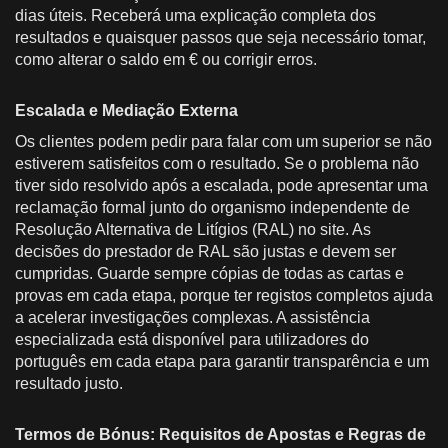
dias úteis. Receberá uma explicação completa dos
resultados e quaisquer passos que seja necessário tomar,
como alterar o saldo em € ou corrigir erros.
Escalada e Mediação Externa
Os clientes podem pedir para falar com um superior se não
estiverem satisfeitos com o resultado. Se o problema não
tiver sido resolvido após a escalada, pode apresentar uma
reclamação formal junto do organismo independente de
Resolução Alternativa de Litígios (RAL) no site. As
decisões do prestador de RAL são justas e devem ser
cumpridas. Guarde sempre cópias de todas as cartas e
provas em cada etapa, porque ter registos completos ajuda
a acelerar investigações complexas. A assistência
especializada está disponível para utilizadores do
português em cada etapa para garantir transparência e um
resultado justo.
Termos de Bónus: Requisitos de Apostas e Regras de